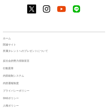
twitter
instagram
youtube
line
ホーム
関連サイト
所属タレントへのプレゼントについて
反社会的勢力排除宣言
行動憲章
内部統制システム
内部通報制度
プライバシーポリシー
SNSポリシー
人権ポリシー