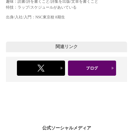
趣味：読書/詩を書くこと/詩集を出版/文章を書くこと
特技：ラップ/スケジュールがあいている
出身/入社/入門：NSC東京校 8期生
関連リンク
公式ソーシャルメディア