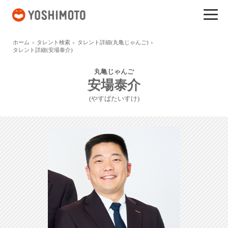
吉本興業
ホーム
タレント検索
タレント詳細(丸亀じゃんご)
タレント詳細(安場泰介)
丸亀じゃんご
安場泰介
(やすばたいすけ)