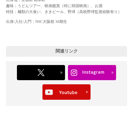
趣味：うどんツアー、映画鑑賞（特に韓国映画）、お酒
特技：麺類の大食い、ききビール、野球（高校野球監督経験有り）
出身/入社/入門：NSC大阪校 36期生
関連リンク