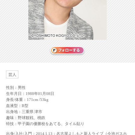
芸人
性別：男性
生年月日：1988年01月08日
身長/体重：171cm /53kg
血液型：B型
出身地：三重県 津市
趣味：野球観戦、桃鉄
特技：甲子園の優勝校をあてる、タイル貼り
出身/入社/入門：2014.1.13：名古屋よしもと新人ライブ（今池ガスホ