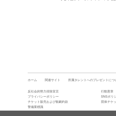
ホーム
関連サイト
所属タレントへのプレゼントにつ
反社会的勢力排除宣言
行動憲章
プライバシーポリシー
SNSポリ
チケット販売および観劇約款
団体チケ
警備業標識