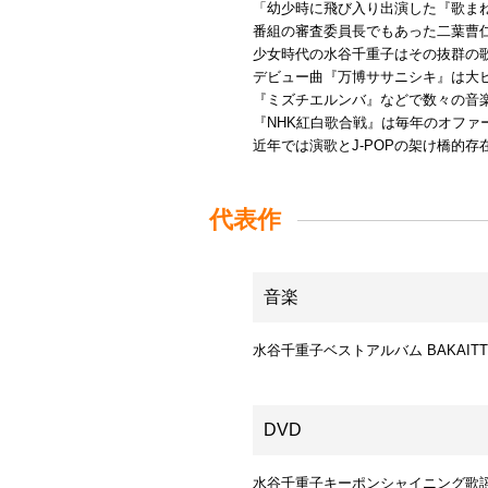
「幼少時に飛び入り出演した『歌ま
番組の審査委員長でもあった二葉曹
少女時代の水谷千重子はその抜群の歌
デビュー曲『万博ササニシキ』は大
『ミズチエルンバ』などで数々の音
『NHK紅白歌合戦』は毎年のオファ
近年では演歌とJ-POPの架け橋的
代表作
音楽
水谷千重子ベストアルバム BAKAITT
DVD
水谷千重子キーポンシャイニング歌謡祭 2