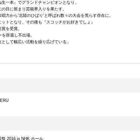
ね生一本』でグランドチャンピオンとなり、
仁の目に留まり芸能界入りを果たす。
唱力から’北陸のひばり’と呼ばれ数々の大会を荒らす存在に。
ヒットとなり、その後も『スコッチがお好きでしょ』
楽賞を受賞。
ーを辞退し不出場。
存在として幅広い活動を繰り広げている」
ERU
016 in NHK ホール