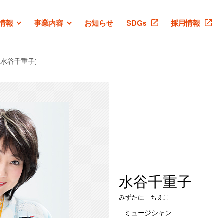
情報
事業内容
お知らせ
SDGs
採用情報
(水谷千重子)
水谷千重子
みずたに ちえこ
ミュージシャン