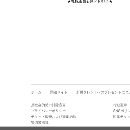
★札幌市白石区ＰＲ担当★
ホーム
関連サイト
所属タレントへのプレゼントにつ
反社会的勢力排除宣言
行動憲章
プライバシーポリシー
SNSポリ
チケット販売および観劇約款
団体チケ
警備業標識