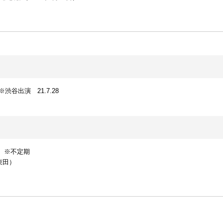
渋谷出演 21.7.28
～ ※不定期
※束田）