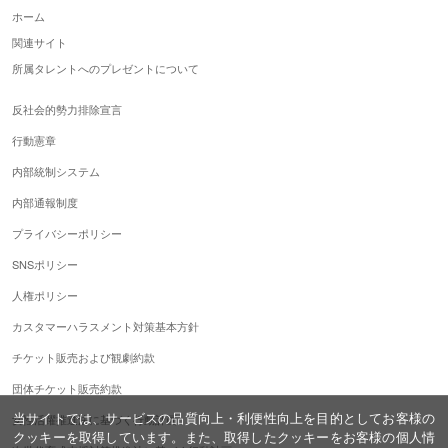
ホーム
関連サイト
所属タレントへのプレゼントについて
反社会的勢力排除宣言
行動憲章
内部統制システム
内部通報制度
プライバシーポリシー
SNSポリシー
人権ポリシー
カスタマーハラスメント対策基本方針
チケット販売および観劇約款
団体チケット販売約款
当サイトでは、サービスの品質向上・利便性向上を目的としてお客様の
女性活躍推進法に基づく行動計画
クッキーを取得しています。また、取得したクッキーをお客様の個人情