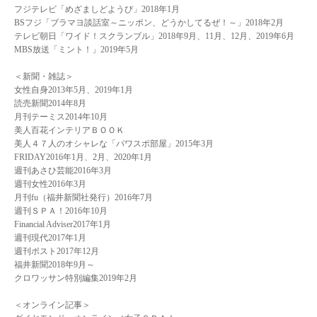
フジテレビ「めざましどようび」2018年1月
BSフジ「ブラマヨ談話室～ニッポン、どうかしてるぜ！～」2018年2月
テレビ朝日「ワイド！スクランブル」2018年9月、11月、12月、2019年6月
MBS放送「ミント！」2019年5月
＜新聞・雑誌＞
女性自身2013年5月、2019年1月
読売新聞2014年8月
月刊テーミス2014年10月
美人百花インテリアＢＯＯＫ
美人４７人のオシャレな「パワスポ部屋」2015年3月
FRIDAY2016年1月、2月、2020年1月
週刊あさひ芸能2016年3月
週刊女性2016年3月
月刊fu（福井新聞社発行）2016年7月
週刊ＳＰＡ！2016年10月
Financial Adviser2017年1月
週刊現代2017年1月
週刊ポスト2017年12月
福井新聞2018年9月～
クロワッサン特別編集2019年2月
＜オンライン記事＞