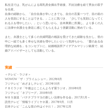
私生活では、乳がんによる両乳房全摘出手術後、不妊治療を経て男女の双子
を出産。
自身の経験から、「自分自身が辛いときでも、自分の言葉一つで、目の前の
人を笑顔にすることはできる。」ことに気づき、「少しでも笑顔になってく
れる人を増やしたい。」という思いから、吉本興業に所属し、より多くの人
に法律や弁護士を身近に感じてもらえるよう啓蒙活動に努めている。
また、弁護士として多くの夫婦問題の相談を受けてきた経験を生かし、世の
中に一組でも多く幸せな夫婦を増やしたいという気持ちから、「愛のある合
理的な結婚を」をコンセプトに、結婚相談所アイデアルマリッジ銀座で、結
婚アドバイザーとしても活動している。
実績
＜テレビ・ラジオ＞
WOWOW「ザ・プライムショー」2012年8月
フジテレビ「めざましテレビ」2015年10月
ＦＢＣラジオ「午後はとことんよろず屋ラジオ」2016年8月
フジテレビ「ネプリーグ」2016年9月
ＭＢＳ放送「バナナブラマヨの新しい法律を作る会」2017月1月～
読売テレビ「情報ライブミヤネ屋」2017年9月、11月
日本テレビ「こんな世の中はイヤだ！」2017年12月