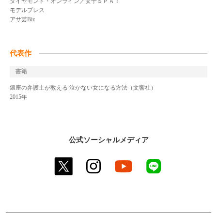
ダイヤモンド・オンライン／女子ＳＰＡ！
モデルプレス
アサ芸Biz
代表作
書籍
銀座の弁護士が教える 泣かない女になる方法（文響社）
2015年
公式ソーシャルメディア
twitter
instagram
youtube
line