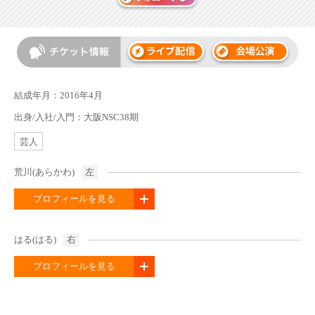
結成年月：2016年4月
出身/入社/入門：大阪NSC38期
芸人
荒川(あらかわ)
左
プロフィールを見る
はる(はる)
右
プロフィールを見る