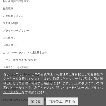
反社会的勢力排除宣言
行動憲章
内部統制システム
内部通報制度
プライバシーポリシー
SNSポリシー
人権ポリシー
カスタマーハラスメント対策基本方針
チケット販売および観劇約款
団体チケット販売約款
当サイトでは、サービスの品質向上・利便性向上を目的としてお客様の
女性活躍推進法に基づく行動計画
クッキーを取得しています。また、取得したクッキーをお客様の個人情
次世代育成支援対策推進法に基づく行動計画
報と紐付けて管理・利用する場合がございます。以上の事項について同
意の上、当サイトをご利用ください。詳しくは当社グループの
プライバ
警備業標識
シーポリシー
をご確認ください。
©YOSHIMOTO KOGYO,ALL Rights Reserved.
閉じる
同意の上、閉じる