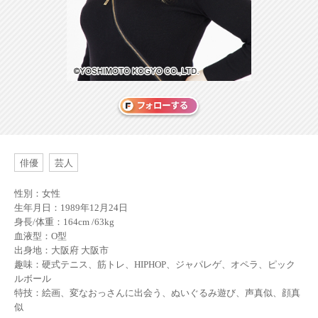
俳優
芸人
性別：女性
生年月日：1989年12月24日
身長/体重：164cm /63kg
血液型：O型
出身地：大阪府 大阪市
趣味：硬式テニス、筋トレ、HIPHOP、ジャパレゲ、オペラ、ピック
ルボール
特技：絵画、変なおっさんに出会う、ぬいぐるみ遊び、声真似、顔真
似