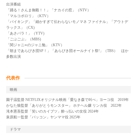
出演番組
「踊る！さんま御殿！！」「ナカイの窓」（NTV）
「マルコポロリ」（KTV）
「バイキング」「細かすぎて伝わらないモノマネ ファイナル」「アウトデ
ラックス」（CX)
「あさパラ！」（YTV)
「ごぶごぶ」（MBS)
「関ジャニ∞のジャニ勉」（KTV）
「朝まであらびき団SP！」「あらびき団オールナイト祭!」（TBS） ほか
多数出演
代表作
映画
園子温監督 NETFLIXオリジナル映画「愛なき森で叫べ」ヨーコ役 2019年
かなた狼監督「ありがとうモンスター」 ホテヘル嬢 リンカ役 2022年
滝本憲吾監督「笑いのカイブツ」酔っ払いの女役 2024年
泉原航一監督「バッコン」ヤンママ役 2025年
ドラマ