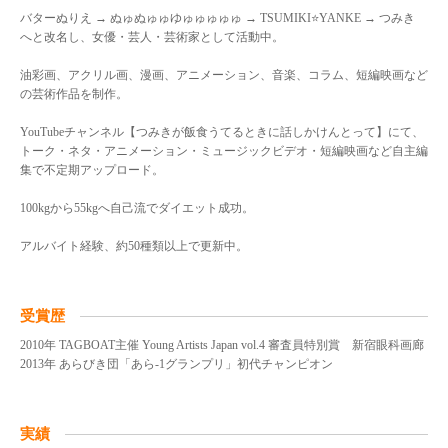
バターぬりえ → ぬゅぬゅゅゆゅゅゅゅゅ → TSUMIKI⭐YANKE → つみき
へと改名し、女優・芸人・芸術家として活動中。
油彩画、アクリル画、漫画、アニメーション、音楽、コラム、短編映画など
の芸術作品を制作。
YouTubeチャンネル【つみきが飯食うてるときに話しかけんとって】にて、
トーク・ネタ・アニメーション・ミュージックビデオ・短編映画など自主編
集で不定期アップロード。
100kgから55kgへ自己流でダイエット成功。
アルバイト経験、約50種類以上で更新中。
受賞歴
2010年 TAGBOAT主催 Young Artists Japan vol.4 審査員特別賞 新宿眼科画廊
2013年 あらびき団「あら-1グランプリ」初代チャンピオン
実績