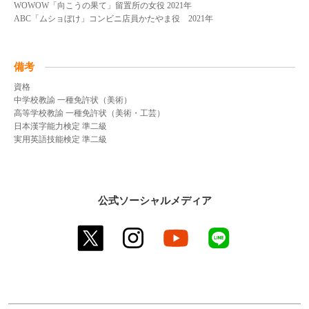
WOWOW「向こうの果て」留置所の女役 2021年
ABC「ムショぼけ」コンビニ店員かたやま役 2021年
備考
資格
中学校教諭 一種免許状（美術）
高等学校教諭 一種免許状（美術・工芸）
日本漢字能力検定 準二級
実用英語技能検定 準二級
公式ソーシャルメディア
twitter
instagram
youtube
line