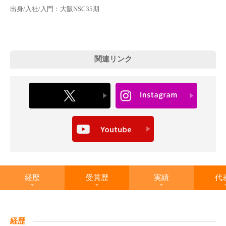
出身/入社/入門：大阪NSC35期
関連リンク
経歴
受賞歴
実績
代
経歴