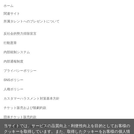
ホーム
関連サイト
所属タレントへのプレゼントについて
反社会的勢力排除宣言
行動憲章
内部統制システム
内部通報制度
プライバシーポリシー
SNSポリシー
人権ポリシー
カスタマーハラスメント対策基本方針
チケット販売および観劇約款
団体チケット販売約款
当サイトでは、サービスの品質向上・利便性向上を目的としてお客様の
女性活躍推進法に基づく行動計画
クッキーを取得しています。また、取得したクッキーをお客様の個人情