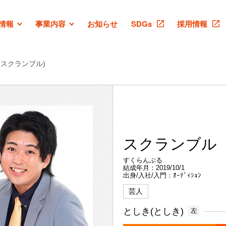
情報
事業内容
お知らせ
SDGs
採用情報
(スクランブル)
スクランブル
すくらんぶる
結成年月：2019/10/1
出身/入社/入門：ｵｰﾃﾞｨｼｮﾝ
芸人
としき(としき)
左