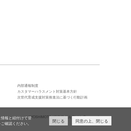
内部通報制度
カスタマーハラスメント対策基本方針
次世代育成支援対策推進法に基づく行動計画
©YOSHIMOTO KOGYO,ALL Rights Reserved.
人情報と紐付けて管
閉じる
同意の上、閉じる
をご確認ください。