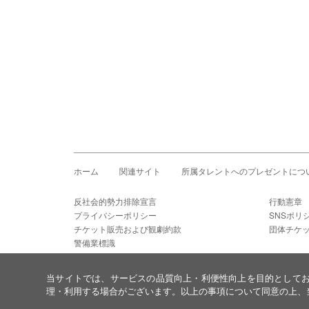
ホーム
関連サイト
所属タレントへのプレゼントにつ
反社会的勢力排除宣言
行動憲章
プライバシーポリシー
SNSポリ
チケット販売および観劇約款
団体チケ
警備業標識
当サイトでは、サービスの品質向上・利便性向上を目的として
理・利用する場合がございます。以上の事項について同意の上、