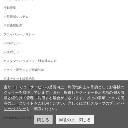
行動憲章
内部統制システム
内部通報制度
プライバシーポリシー
SNSポリシー
人権ポリシー
カスタマーハラスメント対策基本方針
チケット販売および観劇約款
団体チケット販売約款
当サイトでは、サービスの品質向上・利便性向上を目的としてお客様の
女性活躍推進法に基づく行動計画
クッキーを取得しています。また、取得したクッキーをお客様の個人情
次世代育成支援対策推進法に基づく行動計画
報と紐付けて管理・利用する場合がございます。以上の事項について同
意の上、当サイトをご利用ください。詳しくは当社グループの
プライバ
警備業標識
シーポリシー
をご確認ください。
©YOSHIMOTO KOGYO,ALL Rights Reserved.
閉じる
同意の上、閉じる