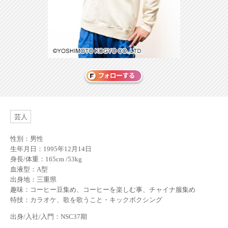
芸人
性別：男性
生年月日：1995年12月14日
身長/体重：165cm /53kg
血液型：A型
出身地：三重県
趣味：コーヒー豆集め、コーヒーを楽しむ事、チャイナ服集め
特技：カラオケ、歌を歌うこと・キックボクシング
出身/入社/入門：NSC37期