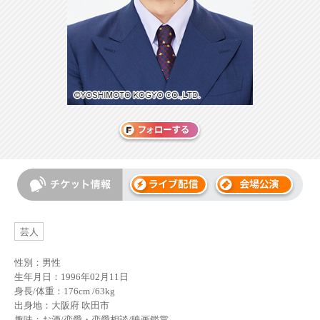
芸人
性別：男性
生年月日：1996年02月11日
身長/体重：176cm /63kg
出身地：大阪府 吹田市
趣味：お酒/恋愛・恋愛相談/映画鑑賞