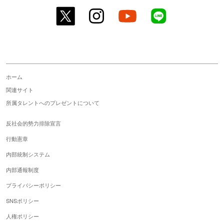
twitter
instagram
youtube
line
ホーム
関連サイト
所属タレントへのプレゼントについて
反社会的勢力排除宣言
行動憲章
内部統制システム
内部通報制度
プライバシーポリシー
SNSポリシー
人権ポリシー