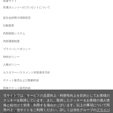
関連サイト
所属タレントへのプレゼントについて
反社会的勢力排除宣言
行動憲章
内部統制システム
内部通報制度
プライバシーポリシー
SNSポリシー
人権ポリシー
カスタマーハラスメント対策基本方針
チケット販売および観劇約款
団体チケット販売約款
当サイトでは、サービスの品質向上・利便性向上を目的としてお客様の
女性活躍推進法に基づく行動計画
クッキーを取得しています。また、取得したクッキーをお客様の個人情
次世代育成支援対策推進法に基づく行動計画
報と紐付けて管理・利用する場合がございます。以上の事項について同
意の上、当サイトをご利用ください。詳しくは当社グループの
プライバ
警備業標識