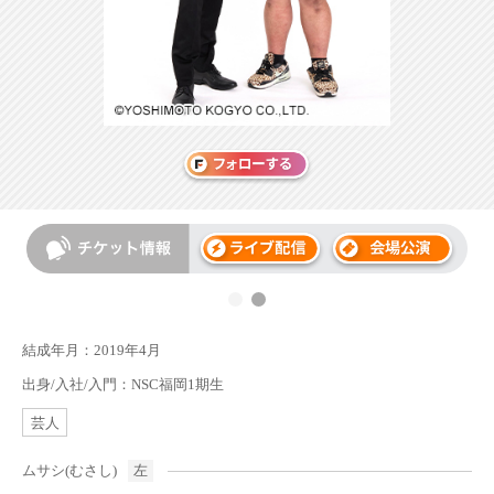
結成年月：2019年4月
出身/入社/入門：NSC福岡1期生
芸人
ムサシ(むさし)
左