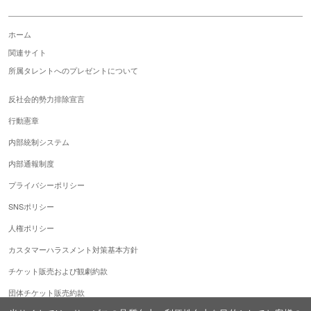
ホーム
関連サイト
所属タレントへのプレゼントについて
反社会的勢力排除宣言
行動憲章
内部統制システム
内部通報制度
プライバシーポリシー
SNSポリシー
人権ポリシー
カスタマーハラスメント対策基本方針
チケット販売および観劇約款
団体チケット販売約款