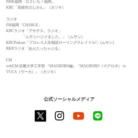
NHK福岡「ロクいち！福岡」
KBC「高校生のじかん」（カツキ）
ラジオ
FM福岡「CHARGE」
KBCラジオ「アサデス。ラジオ」
「ムサシハジメました。」（ムサシ）
KBCPodcast「プロレス人生相談ローリングクレイドル!」(ムサシ)
RKBラジオ「あんたっちゃぶる」
CM
webCM:近畿大学工学部 『MAGROBO編』『MAGROBO（マグロボ） vs
VUCA（ヴーカ）』（カツキ）
公式ソーシャルメディア
twitter
instagram
youtube
line