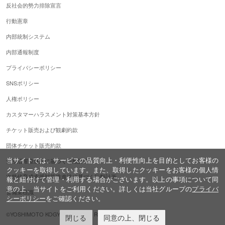
反社会的勢力排除宣言
行動憲章
内部統制システム
内部通報制度
プライバシーポリシー
SNSポリシー
人権ポリシー
カスタマーハラスメント対策基本方針
チケット販売および観劇約款
団体チケット販売約款
当サイトでは、サービスの品質向上・利便性向上を目的としてお客様の
女性活躍推進法に基づく行動計画
クッキーを取得しています。また、取得したクッキーをお客様の個人情
次世代育成支援対策推進法に基づく行動計画
報と紐付けて管理・利用する場合がございます。以上の事項について同
意の上、当サイトをご利用ください。詳しくは当社グループの
プライバ
警備業標識
シーポリシー
をご確認ください。
©YOSHIMOTO KOGYO,ALL Rights Reserved.
閉じる
同意の上、閉じる