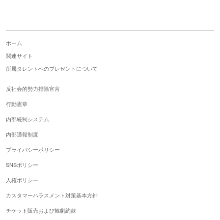
ホーム
関連サイト
所属タレントへのプレゼントについて
反社会的勢力排除宣言
行動憲章
内部統制システム
内部通報制度
プライバシーポリシー
SNSポリシー
人権ポリシー
カスタマーハラスメント対策基本方針
チケット販売および観劇約款