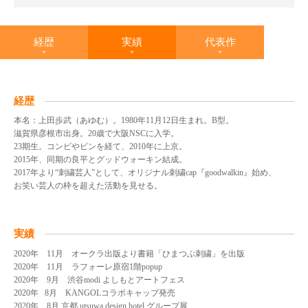
経歴
実績
代表作
経歴
本名：上田歩武（あゆむ）。1980年11月12日生まれ。B型。
滋賀県彦根市出身。20歳で大阪NSCに入学。
23期生。コンビやピンを経て、2010年に上京。
2015年、同期の良平とグッドウォーキン結成。
2017年より“刺繍芸人”として、オリジナル刺繍cap『goodwalkin』始め、
お笑い芸人の枠を超えた活動を見せる。
実績
2020年 11月 オークラ出版より書籍「ひまつぶ刺繍」を出版
2020年 11月 ラフォーレ原宿1階popup
2020年 9月 渋谷modi よしもとアートフェス
2020年 8月 KANGOLコラボキャップ発売
2020年 8月 京都 utsuwa design hotel グループ展