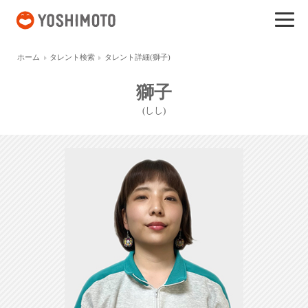
吉本興業
ホーム
タレント検索
タレント詳細(獅子)
獅子
(しし)