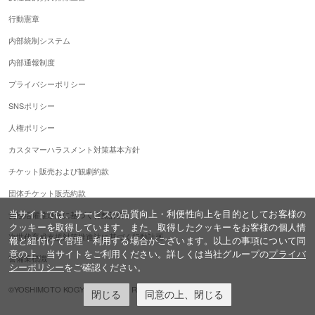
行動憲章
内部統制システム
内部通報制度
プライバシーポリシー
SNSポリシー
人権ポリシー
カスタマーハラスメント対策基本方針
チケット販売および観劇約款
団体チケット販売約款
当サイトでは、サービスの品質向上・利便性向上を目的としてお客様の
女性活躍推進法に基づく行動計画
クッキーを取得しています。また、取得したクッキーをお客様の個人情
次世代育成支援対策推進法に基づく行動計画
報と紐付けて管理・利用する場合がございます。以上の事項について同
意の上、当サイトをご利用ください。詳しくは当社グループの
プライバ
警備業標識
シーポリシー
をご確認ください。
©YOSHIMOTO KOGYO,ALL Rights Reserved.
閉じる
同意の上、閉じる