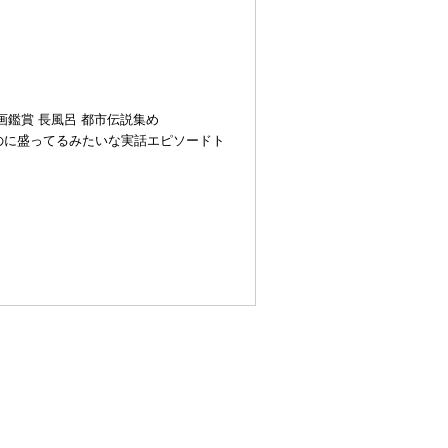
画鑑賞 長風呂 都市伝説集め
のに盛ってるみたいな実話エピソードト