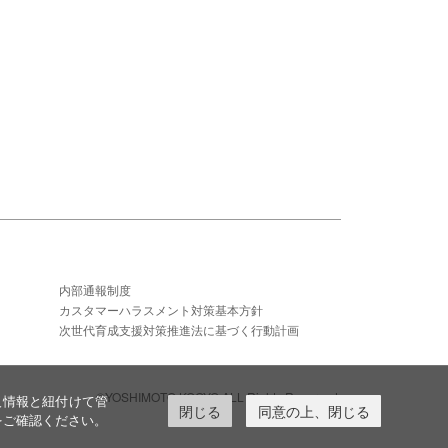
内部通報制度
カスタマーハラスメント対策基本方針
次世代育成支援対策推進法に基づく行動計画
©YOSHIMOTO KOGYO,ALL Rights Reserved.
人情報と紐付けて管
閉じる
同意の上、閉じる
をご確認ください。