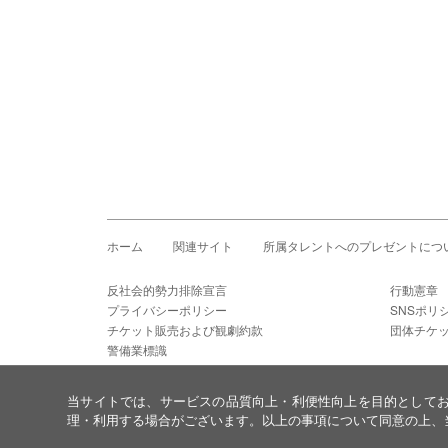
ホーム
関連サイト
所属タレントへのプレゼントにつ
反社会的勢力排除宣言
行動憲章
プライバシーポリシー
SNSポリ
チケット販売および観劇約款
団体チケ
警備業標識
当サイトでは、サービスの品質向上・利便性向上を目的として
理・利用する場合がございます。以上の事項について同意の上、