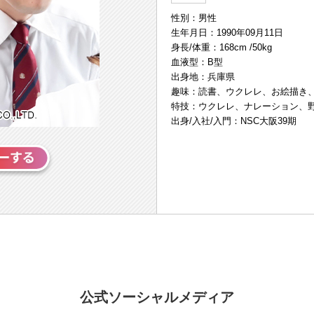
性別：男性
生年月日：1990年09月11日
身長/体重：168cm /50kg
血液型：B型
出身地：兵庫県
趣味：読書、ウクレレ、お絵描き
特技：ウクレレ、ナレーション、野
出身/入社/入門：NSC大阪39期
公式ソーシャルメディア