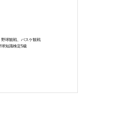
、野球観戦、バスケ観戦
球知識検定5級