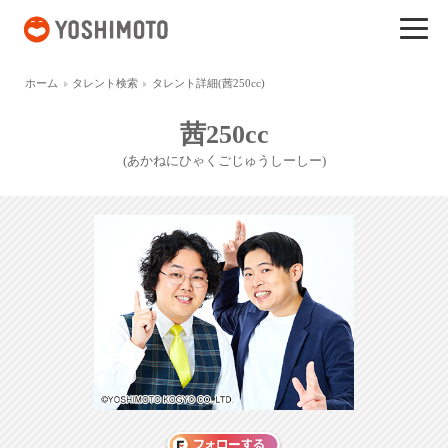
吉本興業
ホーム
タレント検索
タレント詳細(茜250cc)
茜250cc
(あかねにひゃくごじゅうしーしー)