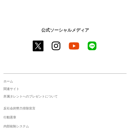
公式ソーシャルメディア
twitter
instagram
youtube
line
ホーム
関連サイト
所属タレントへのプレゼントについて
反社会的勢力排除宣言
行動憲章
内部統制システム