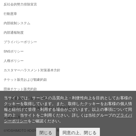
反社会的勢力排除宣言
行動憲章
内部統制システム
内部通報制度
プライバシーポリシー
SNSポリシー
人権ポリシー
カスタマーハラスメント対策基本方針
チケット販売および観劇約款
団体チケット販売約款
当サイトでは、サービスの品質向上・利便性向上を目的としてお客様の
女性活躍推進法に基づく行動計画
クッキーを取得しています。また、取得したクッキーをお客様の個人情
次世代育成支援対策推進法に基づく行動計画
報と紐付けて管理・利用する場合がございます。以上の事項について同
意の上、当サイトをご利用ください。詳しくは当社グループの
プライバ
警備業標識
シーポリシー
をご確認ください。
©YOSHIMOTO KOGYO,ALL Rights Reserved.
閉じる
同意の上、閉じる