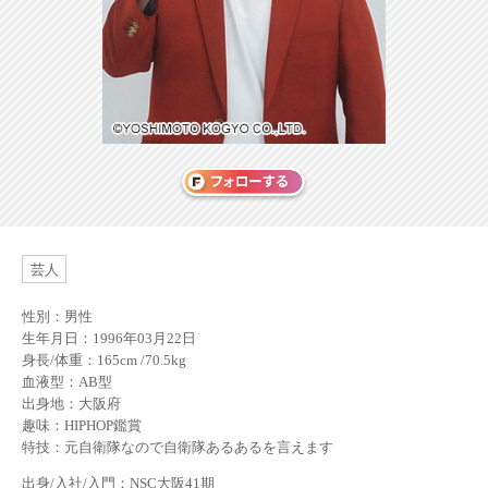
芸人
性別：男性
生年月日：1996年03月22日
身長/体重：165cm /70.5kg
血液型：AB型
出身地：大阪府
趣味：HIPHOP鑑賞
特技：元自衛隊なので自衛隊あるあるを言えます
出身/入社/入門：NSC大阪41期