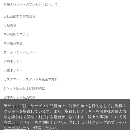
所属タレントへのプレゼントについて
反社会的勢力排除宣言
行動憲章
内部統制システム
内部通報制度
プライバシーポリシー
SNSポリシー
人権ポリシー
カスタマーハラスメント対策基本方針
チケット販売および観劇約款
団体チケット販売約款
当サイトでは、サービスの品質向上・利便性向上を目的としてお客様の
女性活躍推進法に基づく行動計画
クッキーを取得しています。また、取得したクッキーをお客様の個人情
次世代育成支援対策推進法に基づく行動計画
報と紐付けて管理・利用する場合がございます。以上の事項について同
意の上、当サイトをご利用ください。詳しくは当社グループの
プライバ
警備業標識
シーポリシー
をご確認ください。