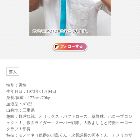
芸人
性別：男性
生年月日：1973年01月04日
身長/体重：177cm /70kg
血液型：AB型
出身地：三重県
趣味：野球観戦、オリックス・バファローズ、草野球、ハロープロジ
ェクト！、仮面ライダー・スーパー戦隊、大阪よしもと特撮ヒーロー
クラブ！部長
特技：モノマネ（麒麟の川島くん・次長課長の河本くん・アメリカザ