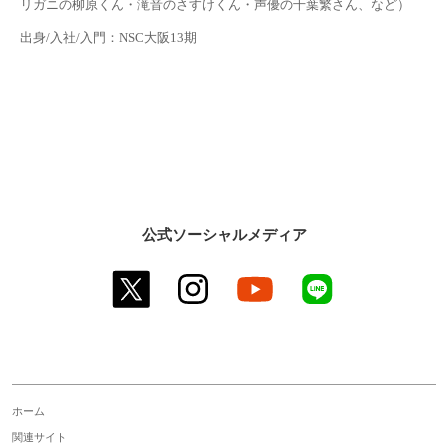
リガニの柳原くん・滝音のさすけくん・声優の千葉繁さん、など）
出身/入社/入門：NSC大阪13期
公式ソーシャルメディア
twitter
instagram
youtube
line
ホーム
関連サイト