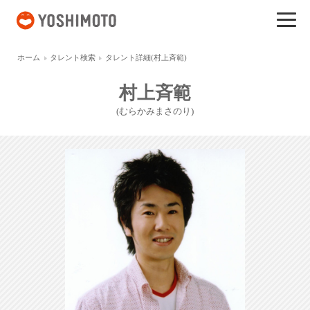
吉本興業
ホーム
タレント検索
タレント詳細(村上斉範)
村上斉範
(むらかみまさのり)