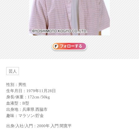
芸人
性別：男性
生年月日：1979年11月28日
身長/体重：172cm /50kg
血液型：B型
出身地：兵庫県 西脇市
趣味：マラソン/貯金
出身/入社/入門：2000年 入門 間寛平