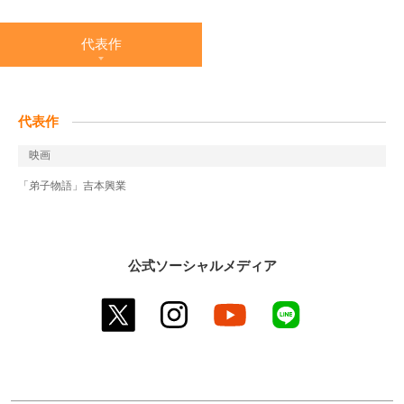
代表作
代表作
映画
「弟子物語」吉本興業
公式ソーシャルメディア
twitter
instagram
youtube
line