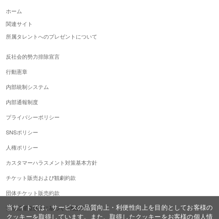
ホーム
関連サイト
所属タレントへのプレゼントについて
反社会的勢力排除宣言
行動憲章
内部統制システム
内部通報制度
プライバシーポリシー
SNSポリシー
人権ポリシー
カスタマーハラスメント対策基本方針
チケット販売および観劇約款
団体チケット販売約款
当サイトでは、サービスの品質向上・利便性向上を目的としてお客様の
女性活躍推進法に基づく行動計画
クッキーを取得しています。また、取得したクッキーをお客様の個人情