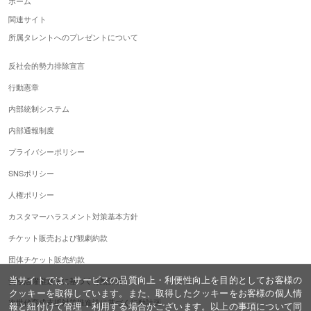
ホーム
関連サイト
所属タレントへのプレゼントについて
反社会的勢力排除宣言
行動憲章
内部統制システム
内部通報制度
プライバシーポリシー
SNSポリシー
人権ポリシー
カスタマーハラスメント対策基本方針
チケット販売および観劇約款
団体チケット販売約款
当サイトでは、サービスの品質向上・利便性向上を目的としてお客様の
女性活躍推進法に基づく行動計画
クッキーを取得しています。また、取得したクッキーをお客様の個人情
次世代育成支援対策推進法に基づく行動計画
報と紐付けて管理・利用する場合がございます。以上の事項について同