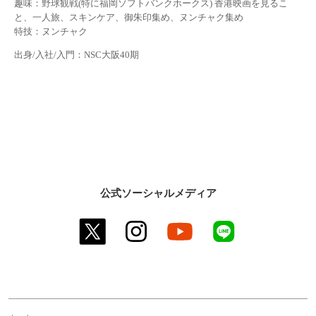
趣味：野球観戦(特に福岡ソフトバンクホークス) 香港映画を見るこ
と、一人旅、スキンケア、御朱印集め、ヌンチャク集め
特技：ヌンチャク
出身/入社/入門：NSC大阪40期
公式ソーシャルメディア
twitter
instagram
youtube
line