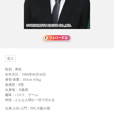
芸人
性別：男性
生年月日：1996年09月30日
身長/体重：183cm /65kg
血液型：B型
出身地：大阪府
趣味：バスケ、ゲーム
特技：どんな人間か一目で分かる
出身/入社/入門：NSC大阪41期