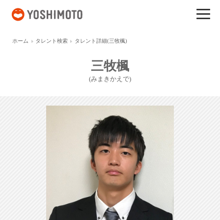
吉本興業
ホーム
タレント検索
タレント詳細(三牧楓)
三牧楓
(みまきかえで)