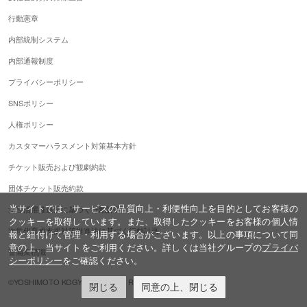
行動憲章
内部統制システム
内部通報制度
プライバシーポリシー
SNSポリシー
人権ポリシー
カスタマーハラスメント対策基本方針
チケット販売および観劇約款
団体チケット販売約款
当サイトでは、サービスの品質向上・利便性向上を目的としてお客様の
女性活躍推進法に基づく行動計画
クッキーを取得しています。また、取得したクッキーをお客様の個人情
次世代育成支援対策推進法に基づく行動計画
報と紐付けて管理・利用する場合がございます。以上の事項について同
意の上、当サイトをご利用ください。詳しくは当社グループの
プライバ
警備業標識
シーポリシー
をご確認ください。
©YOSHIMOTO KOGYO,ALL Rights Reserved.
閉じる
同意の上、閉じる