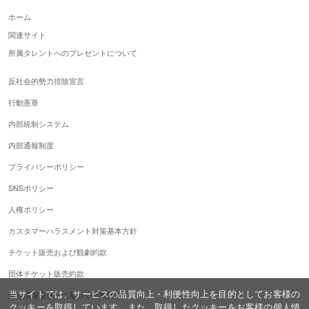
ホーム
関連サイト
所属タレントへのプレゼントについて
反社会的勢力排除宣言
行動憲章
内部統制システム
内部通報制度
プライバシーポリシー
SNSポリシー
人権ポリシー
カスタマーハラスメント対策基本方針
チケット販売および観劇約款
団体チケット販売約款
当サイトでは、サービスの品質向上・利便性向上を目的としてお客様の
女性活躍推進法に基づく行動計画
クッキーを取得しています。また、取得したクッキーをお客様の個人情