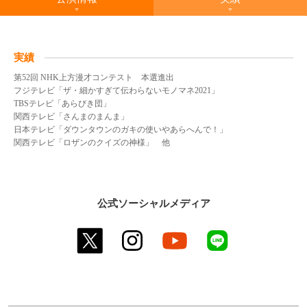
実績
第52回 NHK上方漫才コンテスト 本選進出
フジテレビ「ザ・細かすぎて伝わらないモノマネ2021」
TBSテレビ「あらびき団」
関西テレビ「さんまのまんま」
日本テレビ「ダウンタウンのガキの使いやあらへんで！」
関西テレビ「ロザンのクイズの神様」 他
公式ソーシャルメディア
twitter
instagram
youtube
line