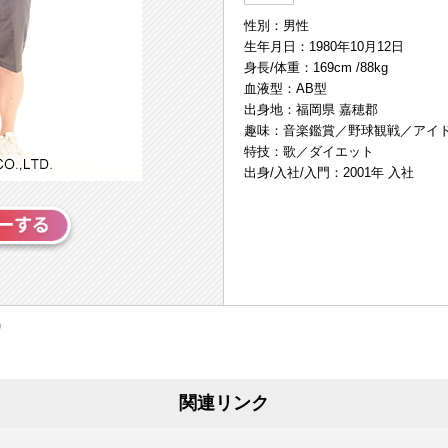
性別：男性
生年月日：1980年10月12日
身長/体重：169cm /88kg
血液型：AB型
出身地：福岡県 嘉穂郡
趣味：音楽鑑賞／野球観戦／アイ
特技：歌／ダイエット
出身/入社/入門：2001年 入社
関連リンク