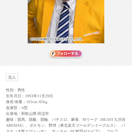
芸人
性別：男性
生年月日：1993年11月29日
身長/体重：165cm /85kg
血液型：A型
出身地：和歌山県 田辺市
趣味：競馬、競艇、競輪、パチスロ、麻雀、Mリーグ（BEAST X,渋谷
ABEMAS）、ポケモン、野球（東北楽天ゴールデンイーグルス）、バ
スケ（大阪エヴェッサ）、サッカー（FC町田ゼルビア）、ゴルフ