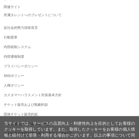
関連サイト
所属タレントへのプレゼントについて
反社会的勢力排除宣言
行動憲章
内部統制システム
内部通報制度
プライバシーポリシー
SNSポリシー
人権ポリシー
カスタマーハラスメント対策基本方針
チケット販売および観劇約款
団体チケット販売約款
当サイトでは、サービスの品質向上・利便性向上を目的としてお客様の
女性活躍推進法に基づく行動計画
クッキーを取得しています。また、取得したクッキーをお客様の個人情
次世代育成支援対策推進法に基づく行動計画
報と紐付けて管理・利用する場合がございます。以上の事項について同