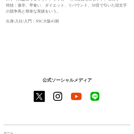
特技：激辛、早食い、ダイエット、リバウンド、50音で引いた頭文字
の競争馬と簡単な実績をいう。
出身/入社/入門：NSC大阪43期
公式ソーシャルメディア
twitter
instagram
youtube
line
ホーム