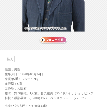
芸人
性別：男性
生年月日：1998年06月24日
身長/体重：176cm /92kg
血液型：O型
出身地：大阪府
趣味：野球観戦、1人旅、音楽鑑賞（アイドル）、ショッピング
特技：麺類早食い、200キロバーベルスクワット（ハーフ）
出身/入社/入門：NSC大阪43期