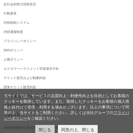
反社会的勢力排除宣言
行動憲章
内部統制システム
内部通報制度
プライバシーポリシー
SNSポリシー
人権ポリシー
カスタマーハラスメント対策基本方針
チケット販売および観劇約款
団体チケット販売約款
当サイトでは、サービスの品質向上・利便性向上を目的としてお客様の
女性活躍推進法に基づく行動計画
クッキーを取得しています。また、取得したクッキーをお客様の個人情
次世代育成支援対策推進法に基づく行動計画
報と紐付けて管理・利用する場合がございます。以上の事項について同
意の上、当サイトをご利用ください。詳しくは当社グループの
プライバ
警備業標識
シーポリシー
をご確認ください。
©YOSHIMOTO KOGYO,ALL Rights Reserved.
閉じる
同意の上、閉じる