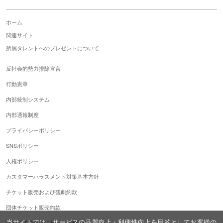
ホーム
関連サイト
所属タレントへのプレゼントについて
反社会的勢力排除宣言
行動憲章
内部統制システム
内部通報制度
プライバシーポリシー
SNSポリシー
人権ポリシー
カスタマーハラスメント対策基本方針
チケット販売および観劇約款
団体チケット販売約款
当サイトでは、サービスの品質向上・利便性向上を目的としてお客様の
女性活躍推進法に基づく行動計画