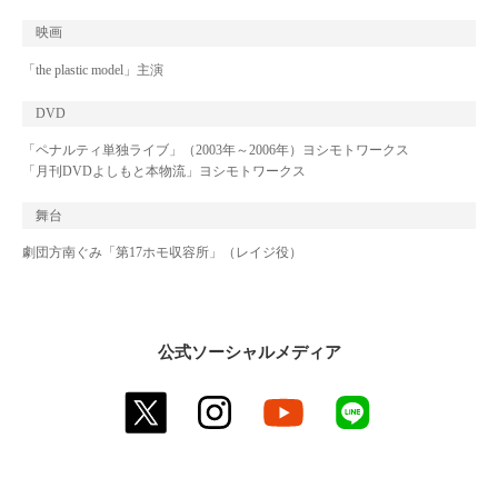
映画
「the plastic model」主演
DVD
「ペナルティ単独ライブ」（2003年～2006年）ヨシモトワークス
「月刊DVDよしもと本物流」ヨシモトワークス
舞台
劇団方南ぐみ「第17ホモ収容所」（レイジ役）
公式ソーシャルメディア
twitter
instagram
youtube
line