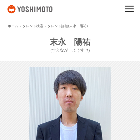
吉本興業
ホーム
タレント検索
タレント詳細(末永 陽祐)
末永 陽祐
(すえなが ようすけ)