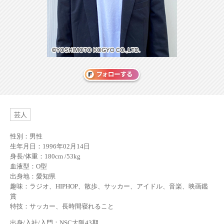
芸人
性別：男性
生年月日：1996年02月14日
身長/体重：180cm /53kg
血液型：O型
出身地：愛知県
趣味：ラジオ、HIPHOP、散歩、サッカー、アイドル、音楽、映画鑑
賞
特技：サッカー、長時間寝れること
出身/入社/入門：NSC大阪43期