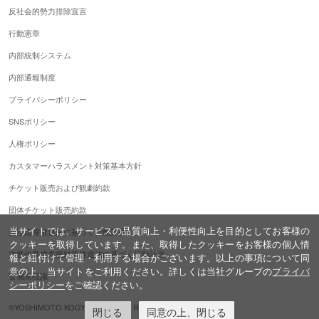
反社会的勢力排除宣言
行動憲章
内部統制システム
内部通報制度
プライバシーポリシー
SNSポリシー
人権ポリシー
カスタマーハラスメント対策基本方針
チケット販売および観劇約款
団体チケット販売約款
当サイトでは、サービスの品質向上・利便性向上を目的としてお客様の
女性活躍推進法に基づく行動計画
クッキーを取得しています。また、取得したクッキーをお客様の個人情
次世代育成支援対策推進法に基づく行動計画
報と紐付けて管理・利用する場合がございます。以上の事項について同
意の上、当サイトをご利用ください。詳しくは当社グループの
プライバ
警備業標識
シーポリシー
をご確認ください。
©YOSHIMOTO KOGYO,ALL Rights Reserved.
閉じる
同意の上、閉じる