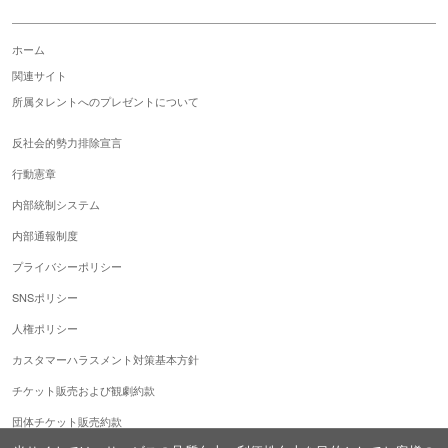
ホーム
関連サイト
所属タレントへのプレゼントについて
反社会的勢力排除宣言
行動憲章
内部統制システム
内部通報制度
プライバシーポリシー
SNSポリシー
人権ポリシー
カスタマーハラスメント対策基本方針
チケット販売および観劇約款
団体チケット販売約款