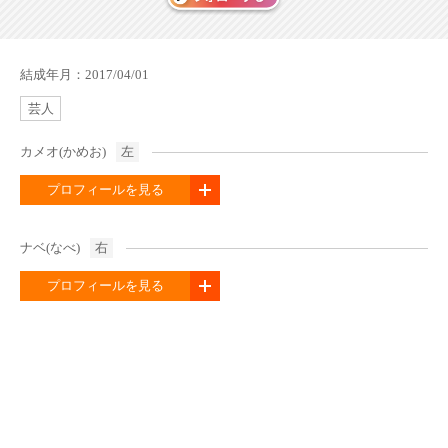
結成年月：2017/04/01
芸人
カメオ(かめお)
左
プロフィールを見る
ナベ(なべ)
右
プロフィールを見る