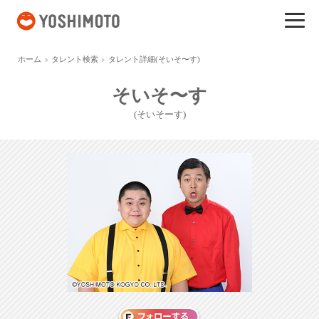
吉本興業
ホーム
タレント検索
タレント詳細(そいそ〜す)
そいそ〜す
(そいそーす)