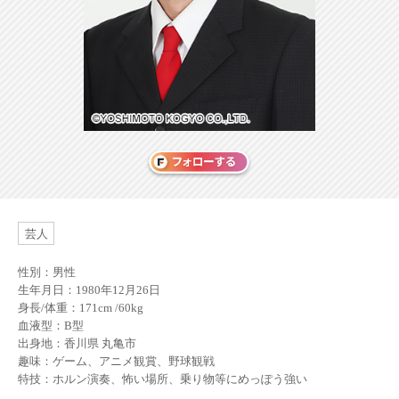
芸人
性別：男性
生年月日：1980年12月26日
身長/体重：171cm /60kg
血液型：B型
出身地：香川県 丸亀市
趣味：ゲーム、アニメ観賞、野球観戦
特技：ホルン演奏、怖い場所、乗り物等にめっぽう強い