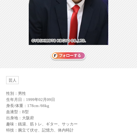
芸人
性別：男性
生年月日：1999年02月09日
身長/体重：178cm /66kg
血液型：B型
出身地：大阪府
趣味：銭湯、筋トレ、ギター、サッカー
特技：腕立て伏せ、記憶力、体内時計