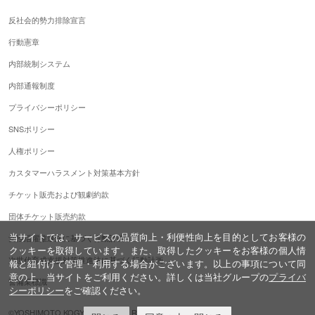
反社会的勢力排除宣言
行動憲章
内部統制システム
内部通報制度
プライバシーポリシー
SNSポリシー
人権ポリシー
カスタマーハラスメント対策基本方針
チケット販売および観劇約款
団体チケット販売約款
当サイトでは、サービスの品質向上・利便性向上を目的としてお客様の
女性活躍推進法に基づく行動計画
クッキーを取得しています。また、取得したクッキーをお客様の個人情
次世代育成支援対策推進法に基づく行動計画
報と紐付けて管理・利用する場合がございます。以上の事項について同
意の上、当サイトをご利用ください。詳しくは当社グループの
プライバ
警備業標識
シーポリシー
をご確認ください。
©YOSHIMOTO KOGYO,ALL Rights Reserved.