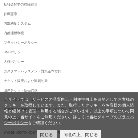
反社会的勢力排除宣言
行動憲章
内部統制システム
内部通報制度
プライバシーポリシー
SNSポリシー
人権ポリシー
カスタマーハラスメント対策基本方針
チケット販売および観劇約款
団体チケット販売約款
当サイトでは、サービスの品質向上・利便性向上を目的としてお客様の
女性活躍推進法に基づく行動計画
クッキーを取得しています。また、取得したクッキーをお客様の個人情
次世代育成支援対策推進法に基づく行動計画
報と紐付けて管理・利用する場合がございます。以上の事項について同
意の上、当サイトをご利用ください。詳しくは当社グループの
プライバ
警備業標識
シーポリシー
をご確認ください。
©YOSHIMOTO KOGYO,ALL Rights Reserved.
閉じる
同意の上、閉じる