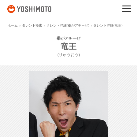
吉本興業
ホーム
タレント検索
タレント詳細(拳がアチーぜ)
タレント詳細(竜王)
拳がアチーぜ
竜王
(りゅうおう)