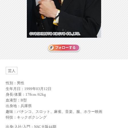
芸人
性別：男性
生年月日：1999年03月12日
身長/体重：178cm /62kg
血液型：B型
出身地：兵庫県
趣味：パチンコ、スロット、麻雀、音楽、服、ホラー映画
特技：キックボクシング
出身/入社/入門：NSC大阪44期