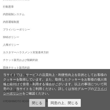
行動憲章
内部統制システム
内部通報制度
プライバシーポリシー
SNSポリシー
人権ポリシー
カスタマーハラスメント対策基本方針
チケット販売および観劇約款
団体チケット販売約款
当サイトでは、サービスの品質向上・利便性向上を目的としてお客様の
女性活躍推進法に基づく行動計画
クッキーを取得しています。また、取得したクッキーをお客様の個人情
次世代育成支援対策推進法に基づく行動計画
報と紐付けて管理・利用する場合がございます。以上の事項について同
意の上、当サイトをご利用ください。詳しくは当社グループの
プライバ
警備業標識
シーポリシー
をご確認ください。
©YOSHIMOTO KOGYO,ALL Rights Reserved.
閉じる
同意の上、閉じる