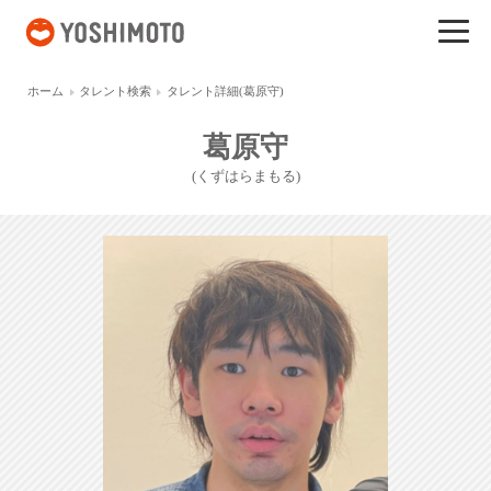
吉本興業
ホーム
タレント検索
タレント詳細(葛原守)
葛原守
(くずはらまもる)