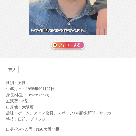
芸人
性別：男性
生年月日：1998年09月27日
身長/体重：169cm /55kg
血液型：A型
出身地：大阪府
趣味：ゲーム、アニメ鑑賞、スポーツTV観戦(野球・サッカー)
特技：口笛、ブリッジ
出身/入社/入門：NSC大阪44期