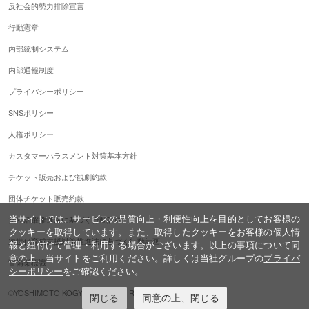
反社会的勢力排除宣言
行動憲章
内部統制システム
内部通報制度
プライバシーポリシー
SNSポリシー
人権ポリシー
カスタマーハラスメント対策基本方針
チケット販売および観劇約款
団体チケット販売約款
当サイトでは、サービスの品質向上・利便性向上を目的としてお客様の
女性活躍推進法に基づく行動計画
クッキーを取得しています。また、取得したクッキーをお客様の個人情
次世代育成支援対策推進法に基づく行動計画
報と紐付けて管理・利用する場合がございます。以上の事項について同
意の上、当サイトをご利用ください。詳しくは当社グループの
プライバ
警備業標識
シーポリシー
をご確認ください。
©YOSHIMOTO KOGYO,ALL Rights Reserved.
閉じる
同意の上、閉じる