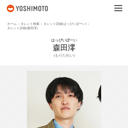
吉本興業
ホーム
タレント検索
タレント詳細(はっぴいぼーい)
タレント詳細(森田澪)
はっぴいぼーい
森田澪
(もりたれい)