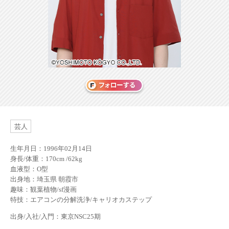
芸人
生年月日：1996年02月14日
身長/体重：170cm /62kg
血液型：O型
出身地：埼玉県 朝霞市
趣味：観葉植物/sf漫画
特技：エアコンの分解洗浄/キャリオカステップ
出身/入社/入門：東京NSC25期