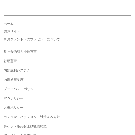
ホーム
関連サイト
所属タレントへのプレゼントについて
反社会的勢力排除宣言
行動憲章
内部統制システム
内部通報制度
プライバシーポリシー
SNSポリシー
人権ポリシー
カスタマーハラスメント対策基本方針
チケット販売および観劇約款