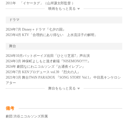
2011年 「イヤータグ」（山岸謙太郎監督 ）
映画をもっと見る
ドラマ
2024年7月 Disney＋ドラマ『七夕の国』
2023年4月 KTV「合理的にあり得ない 上水流涼子の解明」
舞台
2024年10月バットボーイズ佐田「ひとり芝居7」声出演
2024年3月 神保町よしもと漫才劇場『NISEMONO!!!!!』
2024年 劇団なにわニコルソンズ『お通夜イレブン』
2023年7月 KENプロデュース vol.39 『烈火の人』
2021年3月 舞台TWiN PARADOX 『SONG STORY Vol.1』 中目黒キンケロシ
アター
舞台をもっと見る
備考
劇団 渋谷ニコルソンズ所属