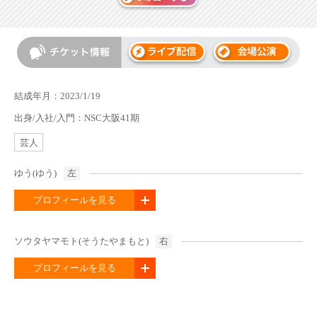
結成年月：2023/1/19
出身/入社/入門：NSC大阪41期
芸人
ゆう(ゆう)
左
プロフィールを見る
ソウタヤマモト(そうたやまもと)
右
プロフィールを見る